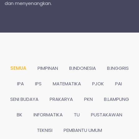
dan menyenangkan.
SEMUA
PIMPINAN
B.INDONESIA
B.INGGRIS
IPA
IPS
MATEMATIKA
PJOK
PAI
SENI BUDAYA
PRAKARYA
PKN
B.LAMPUNG
BK
INFORMATIKA
TU
PUSTAKAWAN
TEKNISI
PEMBANTU UMUM